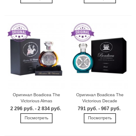
Оригинал Boadicea The
Оригинал Boadicea The
Victorious Almas
Victorious Decade
2 296 руб. - 2 834 руб.
791 руб. - 967 руб.
Посмотреть
Посмотреть