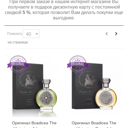
При первом заказе в нашем интернет-магазине Вы
получаете в подарок дисконтную карту с постоянной
скидкой
5 %
, которая позволит Вам делать покупки еще
выгоднее.
Показать
на странице
Оригинал Boadicea The
Оригинал Boadicea The