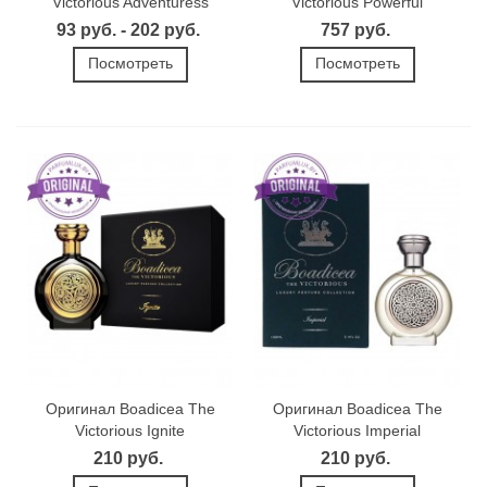
Victorious Adventuress
Victorious Powerful
93 руб. - 202 руб.
757 руб.
Посмотреть
Посмотреть
Оригинал Boadicea The
Оригинал Boadicea The
Victorious Ignite
Victorious Imperial
210 руб.
210 руб.