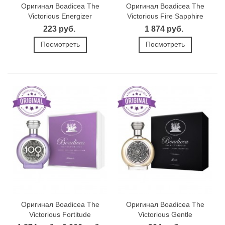
Оригинал Boadicea The
Оригинал Boadicea The
Victorious Energizer
Victorious Fire Sapphire
223 руб.
1 874 руб.
Посмотреть
Посмотреть
Оригинал Boadicea The
Оригинал Boadicea The
Victorious Fortitude
Victorious Gentle