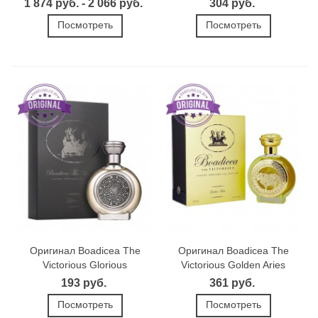
1 874 руб. - 2 066 руб.
304 руб.
Посмотреть
Посмотреть
Оригинал Boadicea The
Оригинал Boadicea The
Victorious Glorious
Victorious Golden Aries
193 руб.
361 руб.
Посмотреть
Посмотреть