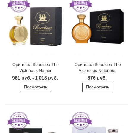
Оригинал Boadicea The
Оригинал Boadicea The
Victorious Nemer
Victorious Notorious
961 руб. - 1 018 руб.
876 руб.
Посмотреть
Посмотреть