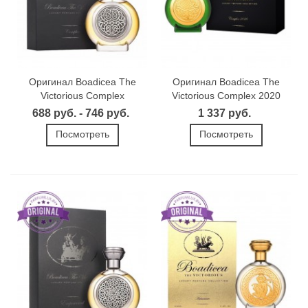
Оригинал Boadicea The
Оригинал Boadicea The
Victorious Complex
Victorious Complex 2020
688 руб. - 746 руб.
1 337 руб.
Посмотреть
Посмотреть