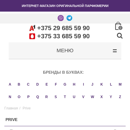
ИНТЕРНЕТ-МАГАЗИН ОРИГИНАЛЬНОЙ ПАРФЮМЕРИИ
+375 29 685 59 90
0
+375 33 685 59 90
МЕНЮ
БРЕНДЫ В БУКВАХ:
A
B
C
D
E
F
G
H
I
J
K
L
M
N
O
P
Q
R
S
T
U
V
W
X
Y
Z
Главная
/
Prive
PRIVE