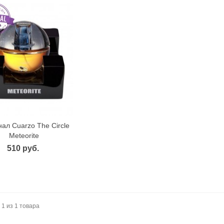
ал Cuarzo The Circle
Быстрый просмотр
Meteorite
510 руб.
ригинал Antonio Banderas
Оригинал Bvlgari Aqva Pour
 1 из 1 товара
lue Seduction for Men
Homme