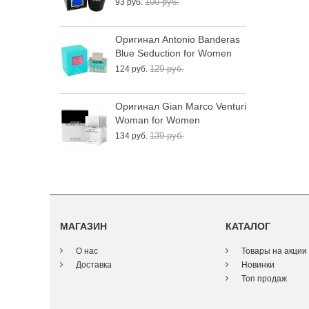
100 руб.
93 руб.
1
Оригинал Antonio Banderas
О
Blue Seduction for Women
W
129 руб.
124 руб.
1
Оригинал Gian Marco Venturi
О
Woman for Women
E
139 руб.
134 руб.
2
МАГАЗИН
КАТАЛОГ
О нас
Товары на акции
Доставка
Новинки
Топ продаж