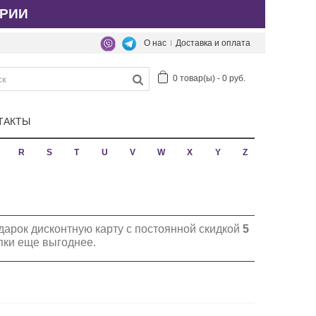
РИИ
О нас
Доставка и оплата
0
товар(ы)
-
0 руб.
ТАКТЫ
R
S
T
U
V
W
X
Y
Z
дарок дисконтную карту с постоянной скидкой
5
упки еще выгоднее.