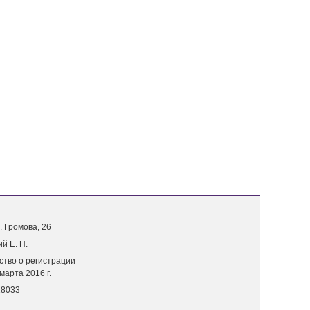
. Г
ромова, 26
й Е. П.
ство о регистрации
марта 2016 г.
18033