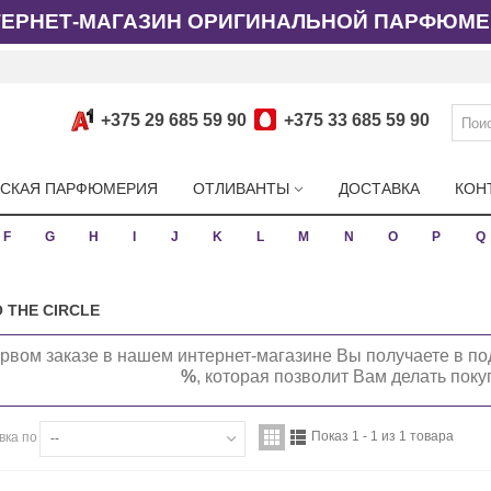
ТЕРНЕТ-МАГАЗИН ОРИГИНАЛЬНОЙ ПАРФЮМЕ
+375 29 685 59 90
+375 33 685 59 90
СКАЯ ПАРФЮМЕРИЯ
ОТЛИВАНТЫ
ДОСТАВКА
КОН
F
G
H
I
J
K
L
M
N
O
P
Q
 THE CIRCLE
рвом заказе в нашем интернет-магазине Вы получаете в по
%
, которая позволит Вам делать пок
Показ 1 - 1 из 1 товара
вка по
--