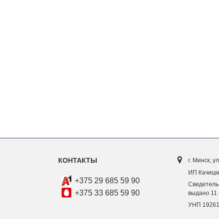
147 руб.
436 руб.
42 руб.
431 руб.
ригинал Gian Marco Venturi
Оригинал Bvlgari Aqva Pour
oman Eau de Parfum...
Homme Marine for Men
457 руб.
55 руб.
452 руб.
ригинал Angel Schlesser
ssential for Women
275 руб.
70 руб.
КОНТАКТЫ
г. Минск, ул
ИП Качицки
+375 29 685 59 90
Свидетель
+375 33 685 59 90
выдано 11 
УНП 1926