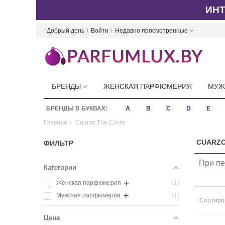
ИН
Добрый день
Войти
Недавно просмотренные
БРЕНДЫ
ЖЕНСКАЯ ПАРФЮМЕРИЯ
МУЖ
БРЕНДЫ В БУКВАХ:
A
B
C
D
E
Главная
/
Cuarzo The Circle
CUARZO
ФИЛЬТР
При пе
Категории
+
Женская парфюмерия
1
+
Мужская парфюмерия
1
Сортиро
Цена