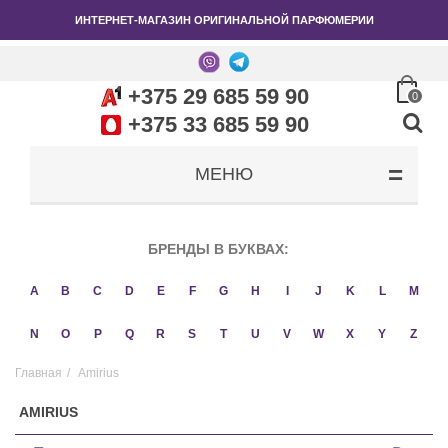
ИНТЕРНЕТ-МАГАЗИН ОРИГИНАЛЬНОЙ ПАРФЮМЕРИИ
+375 29 685 59 90
0
+375 33 685 59 90
МЕНЮ
БРЕНДЫ В БУКВАХ:
A
B
C
D
E
F
G
H
I
J
K
L
M
N
O
P
Q
R
S
T
U
V
W
X
Y
Z
Главная
/
Amirius
AMIRIUS