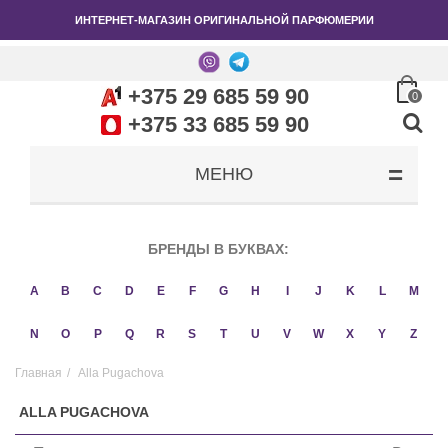
ИНТЕРНЕТ-МАГАЗИН ОРИГИНАЛЬНОЙ ПАРФЮМЕРИИ
+375 29 685 59 90
0
+375 33 685 59 90
МЕНЮ
БРЕНДЫ В БУКВАХ:
A
B
C
D
E
F
G
H
I
J
K
L
M
N
O
P
Q
R
S
T
U
V
W
X
Y
Z
Главная
/
Alla Pugachova
ALLA PUGACHOVA