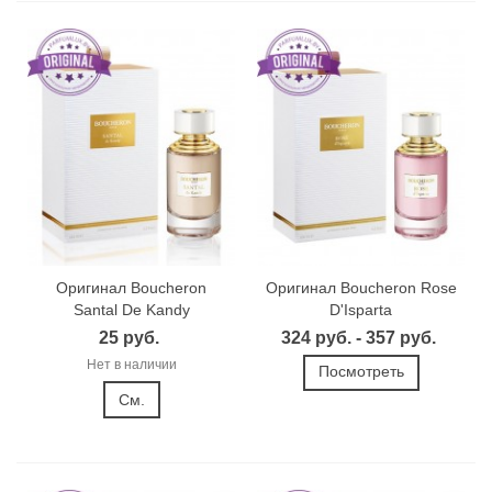
Оригинал Boucheron
Оригинал Boucheron Rose
Santal De Kandy
D'Isparta
25 руб.
324 руб. - 357 руб.
Нет в наличии
Посмотреть
См.