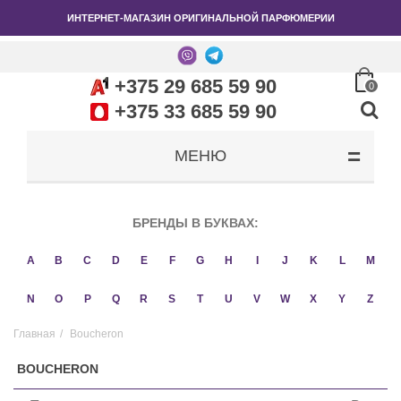
ИНТЕРНЕТ-МАГАЗИН ОРИГИНАЛЬНОЙ ПАРФЮМЕРИИ
+375 29 685 59 90
0
+375 33 685 59 90
МЕНЮ
БРЕНДЫ В БУКВАХ:
A
B
C
D
E
F
G
H
I
J
K
L
M
N
O
P
Q
R
S
T
U
V
W
X
Y
Z
Главная
/
Boucheron
BOUCHERON