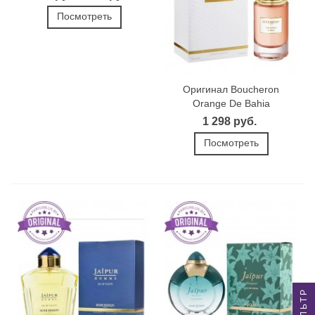
Посмотреть
Оригинал Boucheron
Orange De Bahia
1 298 руб.
Посмотреть
ФИЛЬТР