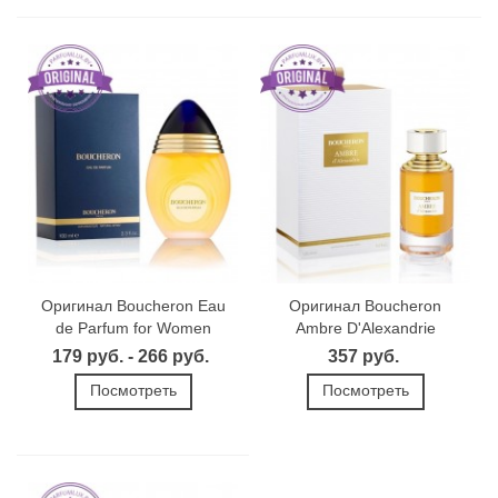
Оригинал Boucheron Eau
Оригинал Boucheron
de Parfum for Women
Ambre D'Alexandrie
179 руб. - 266 руб.
357 руб.
Посмотреть
Посмотреть