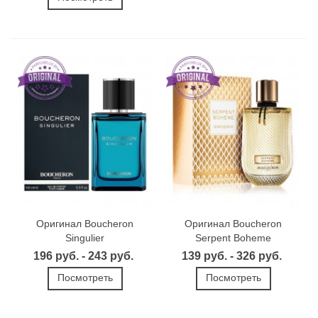
Оригинал Boucheron
Оригинал Boucheron
Singulier
Serpent Boheme
196 руб. - 243 руб.
139 руб. - 326 руб.
Посмотреть
Посмотреть