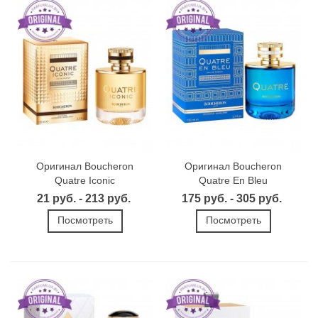
Оригинал Boucheron
Оригинал Boucheron
Quatre Iconic
Quatre En Bleu
21 руб. - 213 руб.
175 руб. - 305 руб.
Посмотреть
Посмотреть