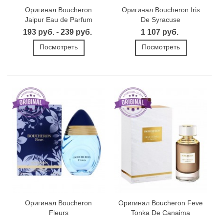
Оригинал Boucheron
Оригинал Boucheron Iris
Jaipur Eau de Parfum
De Syracuse
193 руб. - 239 руб.
1 107 руб.
Посмотреть
Посмотреть
Оригинал Boucheron
Оригинал Boucheron Feve
Fleurs
Tonka De Canaima