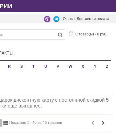
РИИ
О нас
Доставка и оплата
0
товар(ы)
-
0 руб.
ТАКТЫ
R
S
T
U
V
W
X
Y
Z
дарок дисконтную карту с постоянной скидкой
5
упки еще выгоднее.
Показано 1 - 40 из 46 товаров