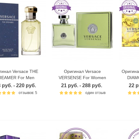
гинал Versace THE
Оригинал Versace
Оригина
Быстрый просмотр
Быстрый просмотр
Б
REAMER For Men
VERSENSE For Women
DIAM
 руб. - 220 руб.
21 руб. - 288 руб.
22 р
отзывов: 5
один отзыв