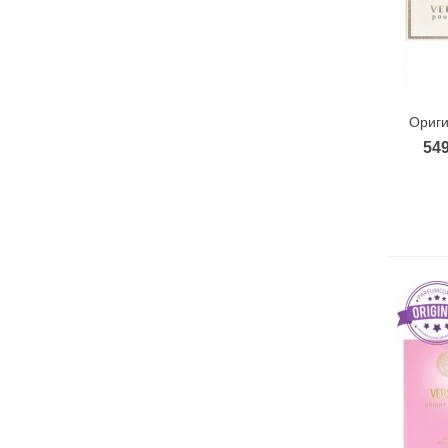
Ориги
549