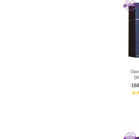
Ори
D
168