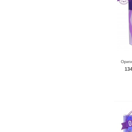
Ориг
134