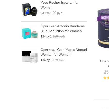
Yves Rocher Ispahan for
О
Women
B
100 руб.
93 руб.
1
Оригинал Antonio Banderas
О
Blue Seduction for Women
W
129 руб.
124 руб.
1
Оригинал Gian Marco Venturi
О
Woman for Women
E
139 руб.
134 руб.
2
Ориг
B
25