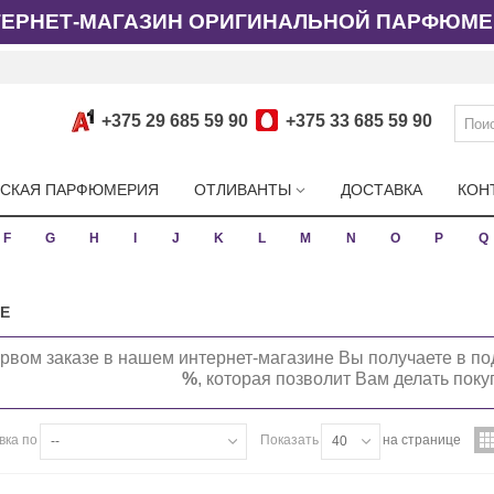
ТЕРНЕТ-МАГАЗИН ОРИГИНАЛЬНОЙ ПАРФЮМЕ
+375 29 685 59 90
+375 33 685 59 90
СКАЯ ПАРФЮМЕРИЯ
ОТЛИВАНТЫ
ДОСТАВКА
КОН
F
G
H
I
J
K
L
M
N
O
P
Q
E
рвом заказе в нашем интернет-магазине Вы получаете в по
%
, которая позволит Вам делать пок
вка по
Показать
на странице
--
40