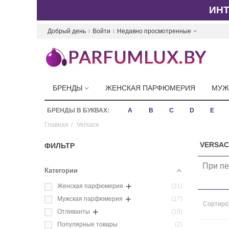
ИН
Добрый день
Войти
Недавно просмотренные
БРЕНДЫ
ЖЕНСКАЯ ПАРФЮМЕРИЯ
МУЖ
БРЕНДЫ В БУКВАХ:
A
B
C
D
E
Главная
/
Versace
VERSAC
ФИЛЬТР
При пе
Категории
+
Женская парфюмерия
31
+
Мужская парфюмерия
17
Сортиро
+
Отливанты
19
Популярные товары
2