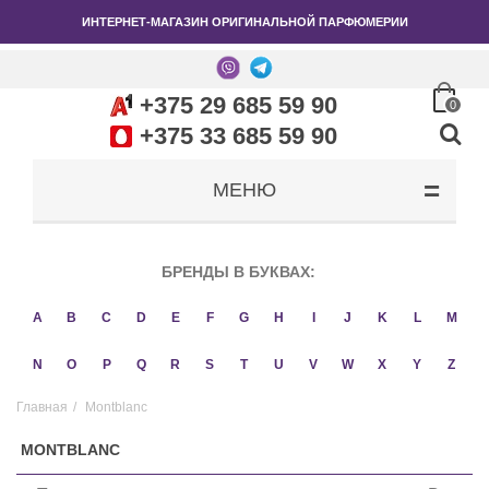
ИНТЕРНЕТ-МАГАЗИН ОРИГИНАЛЬНОЙ ПАРФЮМЕРИИ
+375 29 685 59 90
0
+375 33 685 59 90
МЕНЮ
БРЕНДЫ В БУКВАХ:
A
B
C
D
E
F
G
H
I
J
K
L
M
N
O
P
Q
R
S
T
U
V
W
X
Y
Z
Главная
/
Montblanc
MONTBLANC