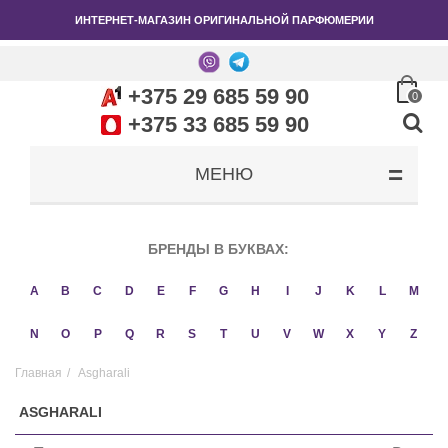
ИНТЕРНЕТ-МАГАЗИН ОРИГИНАЛЬНОЙ ПАРФЮМЕРИИ
+375 29 685 59 90
0
+375 33 685 59 90
МЕНЮ
БРЕНДЫ В БУКВАХ:
A
B
C
D
E
F
G
H
I
J
K
L
M
N
O
P
Q
R
S
T
U
V
W
X
Y
Z
Главная
/
Asgharali
ASGHARALI