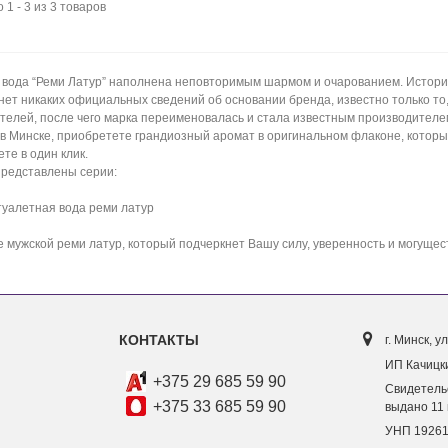
 1 - 3 из 3 товаров
ригинал Gian Marco Venturi
Оригинал Bvlgari Aqva Pour
oman Eau de Parfum...
Homme Marine for Men
457 руб.
55 руб.
452 руб.
 вода “Реми Латур” наполнена неповторимым шармом и очарованием. История
 нет никаких официальных сведений об основании бренда, известно только т
телей, после чего марка переименовалась и стала известным производителем 
ригинал Angel Schlesser
 в Минске, приобретете грандиозный аромат в оригинальном флаконе, которы
ssential for Women
те в один клик.
275 руб.
70 руб.
представлены серии:
 туалетная вода реми латур
 мужской реми латур, который подчеркнет Вашу силу, уверенность и могущес
КОНТАКТЫ
г. Минск, ул
ИП Качицки
+375 29 685 59 90
Свидетель
+375 33 685 59 90
выдано 11 
УНП 1926