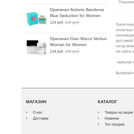
Показано
Оригинал Antonio Banderas
О
Blue Seduction for Women
W
129 руб.
124 руб.
1
Туалетная
поскольку
производи
Оригинал Gian Marco Venturi
О
доставкой
Woman for Women
E
латур може
139 руб.
134 руб.
2
На сайте 
- мужская
Выбирайте
МАГАЗИН
КАТАЛОГ
О нас
Товары на акции
Доставка
Новинки
Топ продаж