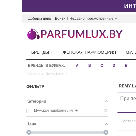
ИН
Добрый день
Войти
Недавно просмотренные
БРЕНДЫ
ЖЕНСКАЯ ПАРФЮМЕРИЯ
МУЖ
БРЕНДЫ В БУКВАХ:
A
B
C
D
E
Главная
/
Remy Latour
REMY L
ФИЛЬТР
При пе
Категории
+
Мужская парфюмерия
3
Сортиро
Цена