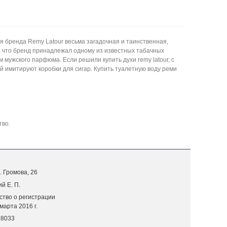
 бренда Remy Latour весьма загадочная и таинственная,
о, что бренд принадлежал одному из известных табачных
мужского парфюма. Если решили купить духи remy latour, с
й имитируют коробки для сигар. Купить туалетную воду реми
тво.
. Г
ромова, 26
й Е. П.
ство о регистрации
марта 2016 г.
18033