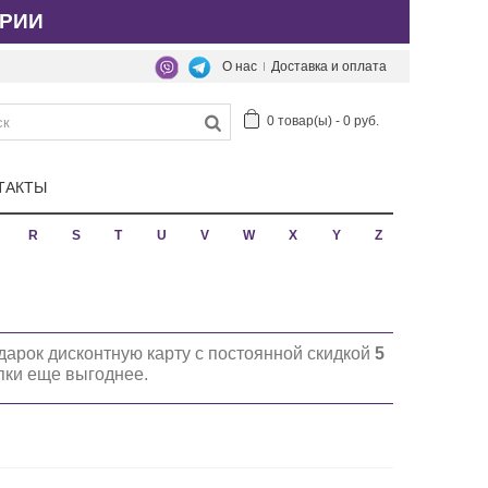
РИИ
О нас
Доставка и оплата
0
товар(ы)
-
0 руб.
ТАКТЫ
R
S
T
U
V
W
X
Y
Z
дарок дисконтную карту с постоянной скидкой
5
упки еще выгоднее.