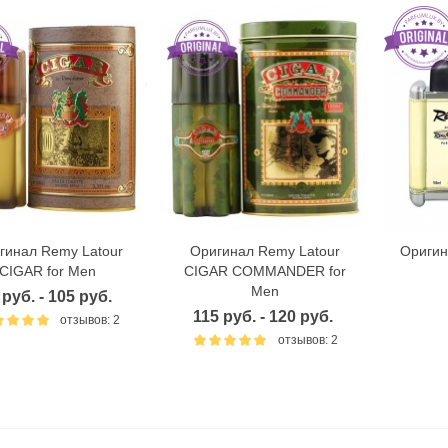
гинал Remy Latour
Оригинал Remy Latour
Оригин
Быстрый просмотр
Быстрый просмотр
Б
CIGAR for Men
CIGAR COMMANDER for
Men
 руб. - 105 руб.
115 руб. - 120 руб.
отзывов: 2
отзывов: 2
ригинал Antonio Banderas
Оригинал Bvlgari Aqva Pour
lue Seduction for Men
Homme
147 руб.
436 руб.
42 руб.
431 руб.