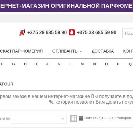
ТЕРНЕТ-МАГАЗИН ОРИГИНАЛЬНОЙ ПАРФЮМЕ
+375 29 685 59 90
+375 33 685 59 90
СКАЯ ПАРФЮМЕРИЯ
ОТЛИВАНТЫ
ДОСТАВКА
КОН
F
G
H
I
J
K
L
M
N
O
P
Q
ATOUR
рвом заказе в нашем интернет-магазине Вы получаете в по
%
, которая позволит Вам делать пок
Показано 1 - 3 из 3 товаров
вка по
--