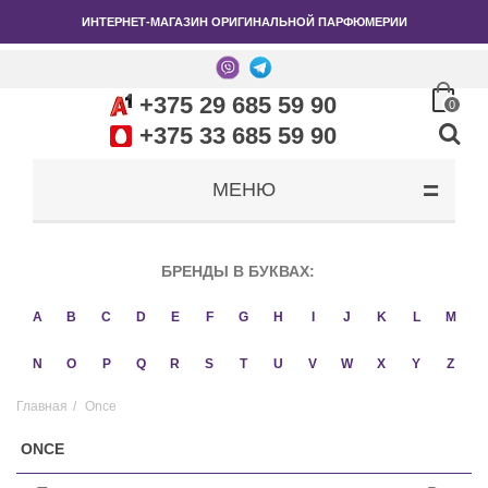
ИНТЕРНЕТ-МАГАЗИН ОРИГИНАЛЬНОЙ ПАРФЮМЕРИИ
+375 29 685 59 90
0
+375 33 685 59 90
МЕНЮ
БРЕНДЫ В БУКВАХ:
A
B
C
D
E
F
G
H
I
J
K
L
M
N
O
P
Q
R
S
T
U
V
W
X
Y
Z
Главная
/
Once
ONCE