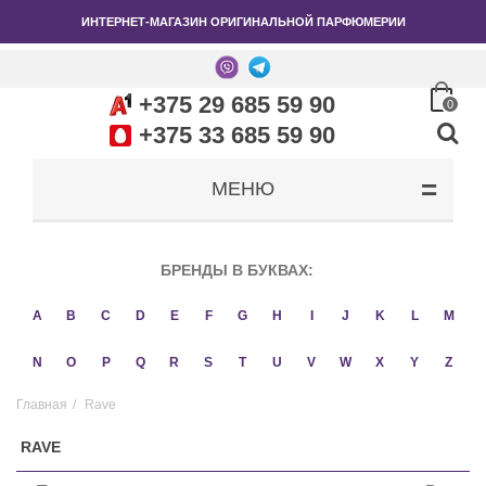
ИНТЕРНЕТ-МАГАЗИН ОРИГИНАЛЬНОЙ ПАРФЮМЕРИИ
+375 29 685 59 90
0
+375 33 685 59 90
МЕНЮ
БРЕНДЫ В БУКВАХ:
A
B
C
D
E
F
G
H
I
J
K
L
M
N
O
P
Q
R
S
T
U
V
W
X
Y
Z
Главная
/
Rave
RAVE