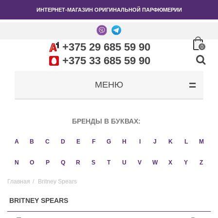
ИНТЕРНЕТ-МАГАЗИН ОРИГИНАЛЬНОЙ ПАРФЮМЕРИИ
+375 29 685 59 90
0
+375 33 685 59 90
МЕНЮ
БРЕНДЫ В БУКВАХ:
A
B
C
D
E
F
G
H
I
J
K
L
M
N
O
P
Q
R
S
T
U
V
W
X
Y
Z
Главная
/
Britney Spears
BRITNEY SPEARS