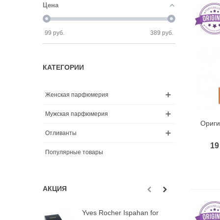
Цена
99
руб.
389
руб.
КАТЕГОРИИ
Женская парфюмерия
Мужская парфюмерия
Ориги
Отливанты
19
Популярные товары
АКЦИЯ
Yves Rocher Ispahan for
О