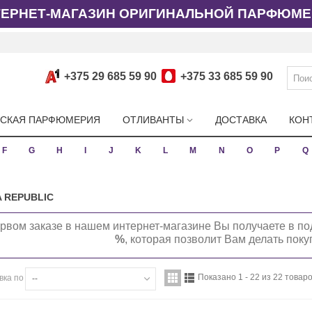
ТЕРНЕТ-МАГАЗИН ОРИГИНАЛЬНОЙ ПАРФЮМЕ
+375 29 685 59 90
+375 33 685 59 90
СКАЯ ПАРФЮМЕРИЯ
ОТЛИВАНТЫ
ДОСТАВКА
КОН
F
G
H
I
J
K
L
M
N
O
P
Q
 REPUBLIC
рвом заказе в нашем интернет-магазине Вы получаете в по
%
, которая позволит Вам делать пок
Показано 1 - 22 из 22 товар
вка по
--