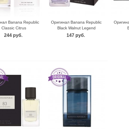
нал Banana Republic
Оригинал Banana Republic
Оригина
Быстрый просмотр
Быстрый просмотр
Б
Classic Citrus
Black Walnut Legend
244 руб.
147 руб.