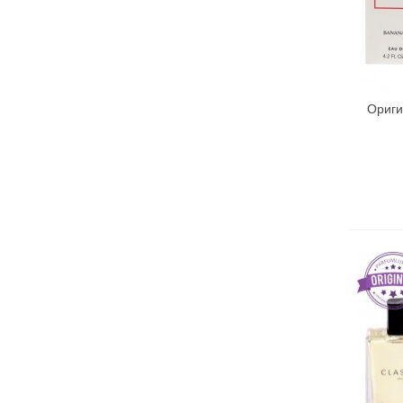
Ориги