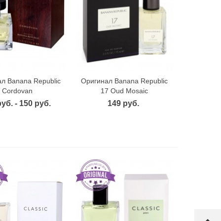
л Banana Republic
Оригинал Banana Republic
ыстрый просмотр
Быстрый просмотр
Cordovan
17 Oud Mosaic
уб. - 150 руб.
149 руб.