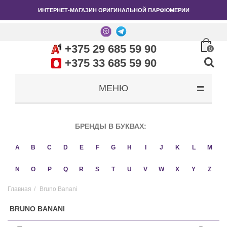
ИНТЕРНЕТ-МАГАЗИН ОРИГИНАЛЬНОЙ ПАРФЮМЕРИИ
+375 29 685 59 90
0
+375 33 685 59 90
МЕНЮ
БРЕНДЫ В БУКВАХ:
A
B
C
D
E
F
G
H
I
J
K
L
M
N
O
P
Q
R
S
T
U
V
W
X
Y
Z
Главная
/
Bruno Banani
BRUNO BANANI