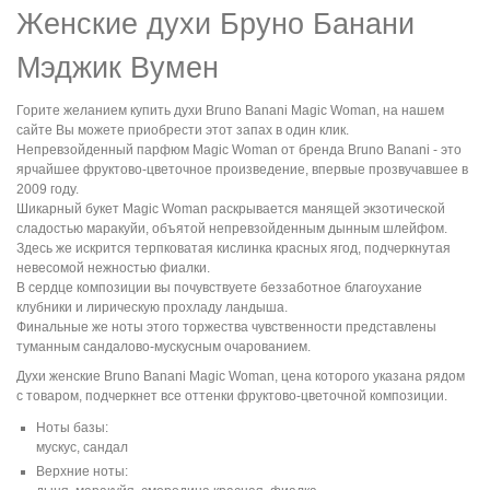
Женские духи Бруно Банани
Мэджик Вумен
Горите желанием купить духи Bruno Banani Magic Woman, на нашем
сайте Вы можете приобрести этот запах в один клик.
Непревзойденный парфюм Magic Woman от бренда Bruno Banani - это
ярчайшее фруктово-цветочное произведение, впервые прозвучавшее в
2009 году.
Шикарный букет Magic Woman раскрывается манящей экзотической
сладостью маракуйи, объятой непревзойденным дынным шлейфом.
Здесь же искрится терпковатая кислинка красных ягод, подчеркнутая
невесомой нежностью фиалки.
В сердце композиции вы почувствуете беззаботное благоухание
клубники и лирическую прохладу ландыша.
Финальные же ноты этого торжества чувственности представлены
туманным сандалово-мускусным очарованием.
Духи женские Bruno Banani Magic Woman, цена которого указана рядом
с товаром, подчеркнет все оттенки фруктово-цветочной композиции.
Ноты базы:
мускус, сандал
Верхние ноты: