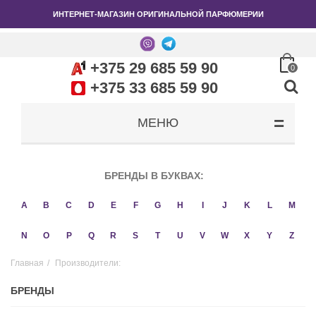
ИНТЕРНЕТ-МАГАЗИН ОРИГИНАЛЬНОЙ ПАРФЮМЕРИИ
+375 29 685 59 90
0
+375 33 685 59 90
МЕНЮ
БРЕНДЫ В БУКВАХ:
A
B
C
D
E
F
G
H
I
J
K
L
M
N
O
P
Q
R
S
T
U
V
W
X
Y
Z
Главная
/
Производители:
БРЕНДЫ