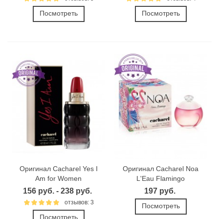
Посмотреть
Посмотреть
Оригинал Cacharel Yes I
Оригинал Cacharel Noa
Am for Women
L'Eau Flamingo
156 руб. - 238 руб.
197 руб.
отзывов: 3
Посмотреть
Посмотреть