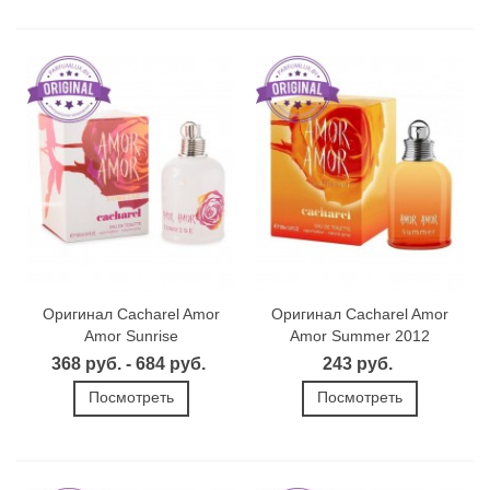
Оригинал Cacharel Amor
Оригинал Cacharel Amor
Amor Sunrise
Amor Summer 2012
368 руб. - 684 руб.
243 руб.
Посмотреть
Посмотреть