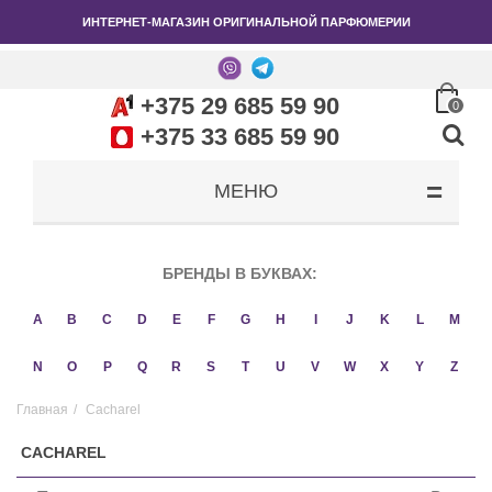
ИНТЕРНЕТ-МАГАЗИН ОРИГИНАЛЬНОЙ ПАРФЮМЕРИИ
+375 29 685 59 90
0
+375 33 685 59 90
МЕНЮ
БРЕНДЫ В БУКВАХ:
A
B
C
D
E
F
G
H
I
J
K
L
M
N
O
P
Q
R
S
T
U
V
W
X
Y
Z
Главная
/
Cacharel
CACHAREL