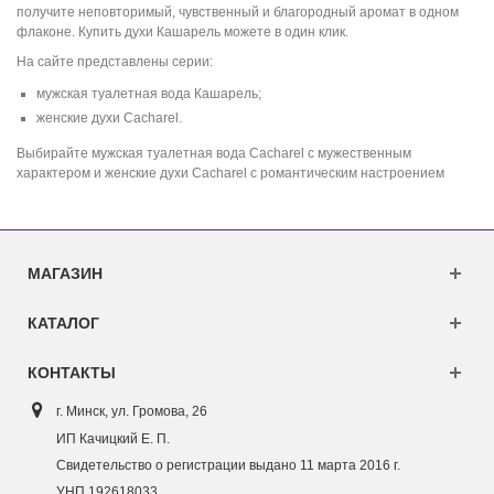
получите неповторимый, чувственный и благородный аромат в одном
флаконе. Купить духи Кашарель можете в один клик.
На сайте представлены серии:
мужская туалетная вода Кашарель;
женские духи Cacharel.
Выбирайте мужская туалетная вода Cacharel с мужественным
характером и женские духи Cacharel с романтическим настроением
МАГАЗИН
КАТАЛОГ
КОНТАКТЫ
г. Минск, ул. Г
ромова, 26
ИП Качицкий Е. П.
Свидетельство о регистрации выдано 11 марта 2016 г.
УНП 192618033