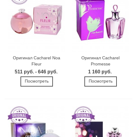
Оригинал Cacharel Noa
Оригинал Cacharel
Fleur
Promesse
511 руб. - 646 руб.
1 160 руб.
Посмотреть
Посмотреть