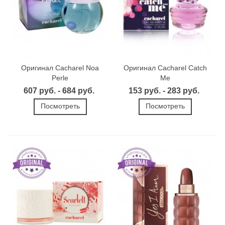
Оригинал Cacharel Noa
Оригинал Cacharel Catch
Perle
Me
607 руб. - 684 руб.
153 руб. - 283 руб.
Посмотреть
Посмотреть