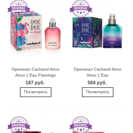
Оригинал Cacharel Amor
Оригинал Cacharel Amor
Amor L'Eau Flamingo
Amor L'Eau
187 руб.
584 руб.
Посмотреть
Посмотреть