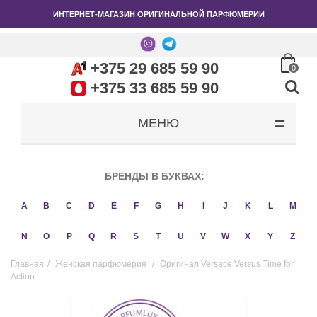
ИНТЕРНЕТ-МАГАЗИН ОРИГИНАЛЬНОЙ ПАРФЮМЕРИИ
+375 29 685 59 90
0
+375 33 685 59 90
МЕНЮ
БРЕНДЫ В БУКВАХ:
A
B
C
D
E
F
G
H
I
J
K
L
M
N
O
P
Q
R
S
T
U
V
W
X
Y
Z
Главная
/
Женская парфюмерия
/
Оригинал Versace Versus Time for
Action