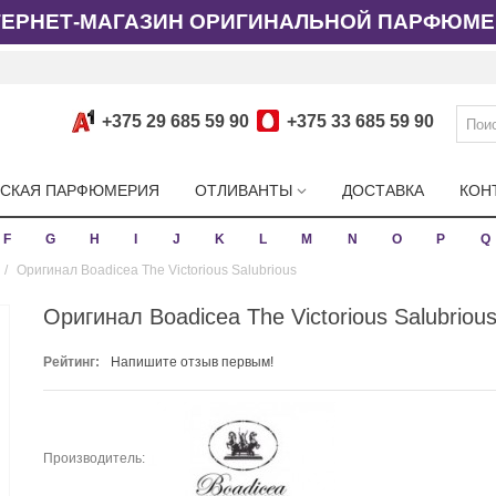
ТЕРНЕТ-МАГАЗИН ОРИГИНАЛЬНОЙ ПАРФЮМЕ
+375 29 685 59 90
+375 33 685 59 90
СКАЯ ПАРФЮМЕРИЯ
ОТЛИВАНТЫ
ДОСТАВКА
КОН
F
G
H
I
J
K
L
M
N
O
P
Q
/
Оригинал Boadicea The Victorious Salubrious
Оригинал Boadicea The Victorious Salubriou
Рейтинг:
Напишите отзыв первым!
Производитель: