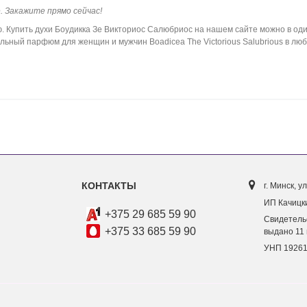
е. Закажите прямо сейчас!
Купить духи Боудикка Зе Викториос Салюбриос на нашем сайте можно в один
льный парфюм для женщин и мужчин Boadicea The Victorious Salubrious в любо
КОНТАКТЫ
г. Минск, ул
ИП Качицки
+375 29 685 59 90
Свидетель
+375 33 685 59 90
выдано 11 
УНП 1926