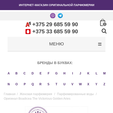
ИНТЕРНЕТ-МАГАЗИН ОРИГИНАЛЬНОЙ ПАРФЮМЕРИИ
+375 29 685 59 90
0
+375 33 685 59 90
МЕНЮ
БРЕНДЫ В БУКВАХ:
A
B
C
D
E
F
G
H
I
J
K
L
M
N
O
P
Q
R
S
T
U
V
W
X
Y
Z
Главная
/
Женская парфюмерия
/
Парфюмированные воды
/
Оригинал Boadicea The Victorious Golden Aries