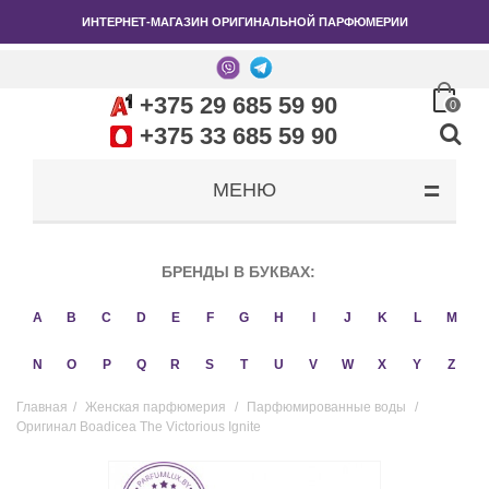
ИНТЕРНЕТ-МАГАЗИН ОРИГИНАЛЬНОЙ ПАРФЮМЕРИИ
+375 29 685 59 90
0
+375 33 685 59 90
МЕНЮ
БРЕНДЫ В БУКВАХ:
A
B
C
D
E
F
G
H
I
J
K
L
M
N
O
P
Q
R
S
T
U
V
W
X
Y
Z
Главная
/
Женская парфюмерия
/
Парфюмированные воды
/
Оригинал Boadicea The Victorious Ignite