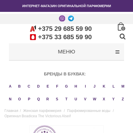
ИНТЕРНЕТ-МАГАЗИН ОРИГИНАЛЬНОЙ ПАРФЮМЕРИИ
+375 29 685 59 90
0
+375 33 685 59 90
МЕНЮ
БРЕНДЫ В БУКВАХ:
A
B
C
D
E
F
G
H
I
J
K
L
M
N
O
P
Q
R
S
T
U
V
W
X
Y
Z
Главная
/
Женская парфюмерия
/
Парфюмированные воды
/
Оригинал Boadicea The Victorious Alseif