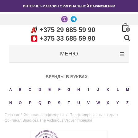
ИНТЕРНЕТ-МАГАЗИН ОРИГИНАЛЬНОЙ ПАРФЮМЕРИИ
+375 29 685 59 90
0
+375 33 685 59 90
МЕНЮ
БРЕНДЫ В БУКВАХ:
A
B
C
D
E
F
G
H
I
J
K
L
M
N
O
P
Q
R
S
T
U
V
W
X
Y
Z
Главная
/
Женская парфюмерия
/
Парфюмированные воды
/
Оригинал Boadicea The Victorious Vetiver Imperiale