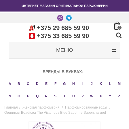
ИНТЕРНЕТ-МАГАЗИН ОРИГИНАЛЬНОЙ ПАРФЮМЕРИИ
+375 29 685 59 90
0
+375 33 685 59 90
МЕНЮ
БРЕНДЫ В БУКВАХ:
A
B
C
D
E
F
G
H
I
J
K
L
M
N
O
P
Q
R
S
T
U
V
W
X
Y
Z
Главная
/
Женская парфюмерия
/
Парфюмированные воды
/
Оригинал Boadicea The Victorious Blue Sapphire Supercharged