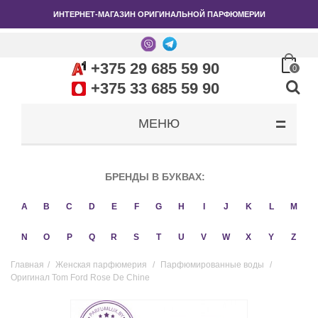
ИНТЕРНЕТ-МАГАЗИН ОРИГИНАЛЬНОЙ ПАРФЮМЕРИИ
+375 29 685 59 90
0
+375 33 685 59 90
МЕНЮ
БРЕНДЫ В БУКВАХ:
A
B
C
D
E
F
G
H
I
J
K
L
M
N
O
P
Q
R
S
T
U
V
W
X
Y
Z
Главная
/
Женская парфюмерия
/
Парфюмированные воды
/
Оригинал Tom Ford Rose De Chine