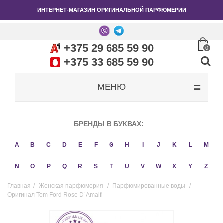
ИНТЕРНЕТ-МАГАЗИН ОРИГИНАЛЬНОЙ ПАРФЮМЕРИИ
+375 29 685 59 90
0
+375 33 685 59 90
МЕНЮ
БРЕНДЫ В БУКВАХ:
A
B
C
D
E
F
G
H
I
J
K
L
M
N
O
P
Q
R
S
T
U
V
W
X
Y
Z
Главная
/
Женская парфюмерия
/
Парфюмированные воды
/
Оригинал Tom Ford Rose D`Amalfi