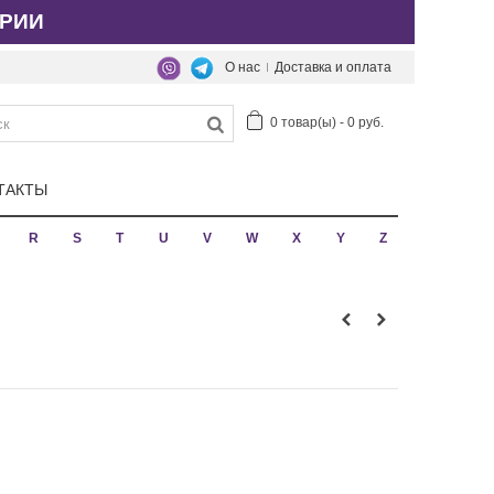
РИИ
О нас
Доставка и оплата
0
товар(ы)
-
0 руб.
ТАКТЫ
R
S
T
U
V
W
X
Y
Z