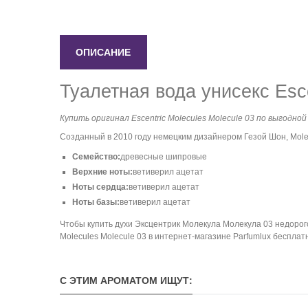
ОПИСАНИЕ
Туалетная вода унисекс Esce
Купить оригинал Escentric Molecules Molecule 03 по выгодно
Созданный в 2010 году немецким дизайнером Гезой Шон, Mole
Семейство:
древесные шипровые
Верхние ноты:
ветиверил ацетат
Ноты сердца:
ветиверил ацетат
Ноты базы:
ветиверил ацетат
Чтобы купить духи Эксцентрик Молекула Молекула 03 недорого
Molecules Molecule 03 в интернет-магазине Parfumlux бесплат
С ЭТИМ АРОМАТОМ ИЩУТ: