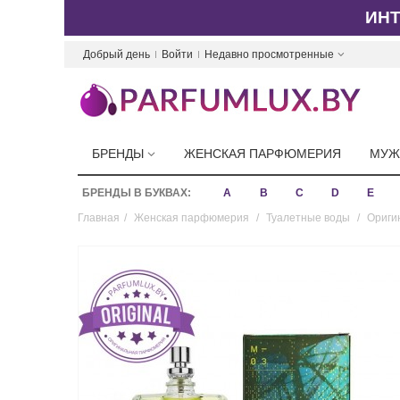
ИН
Добрый день
Войти
Недавно просмотренные
БРЕНДЫ
ЖЕНСКАЯ ПАРФЮМЕРИЯ
МУЖ
БРЕНДЫ В БУКВАХ:
A
B
C
D
E
Главная
/
Женская парфюмерия
/
Туалетные воды
/
Ориги