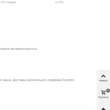
а 5% скидки.
по РБ.
олекуле ветиверилацетата.
 заказа. Доставка оригинального парфюма Escentric
Наверх
0
Корзина