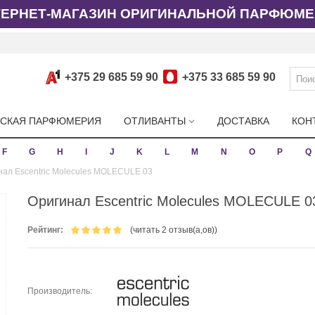
ТЕРНЕТ-МАГАЗИН ОРИГИНАЛЬНОЙ ПАРФЮМЕ
+375 29 685 59 90
+375 33 685 59 90
СКАЯ ПАРФЮМЕРИЯ
ОТЛИВАНТЫ
ДОСТАВКА
КОН
F
G
H
I
J
K
L
M
N
O
P
Q
нал Escentric Molecules MOLECULE 03
Оригинал Escentric Molecules MOLECULE 0
Рейтинг:
(читать 2 отзыв(а,ов))
Производитель: