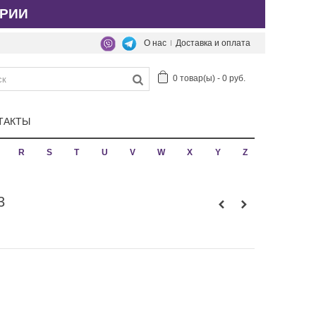
РИИ
О нас
Доставка и оплата
0
товар(ы)
-
0 руб.
ТАКТЫ
R
S
T
U
V
W
X
Y
Z
3