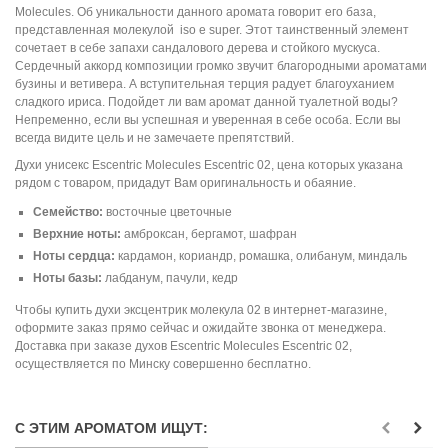
Molecules. Об уникальности данного аромата говорит его база,
представленная молекулой iso e super. Этот таинственный элемент
сочетает в себе запахи сандалового дерева и стойкого мускуса.
Сердечный аккорд композиции громко звучит благородными ароматами
бузины и ветивера. А вступительная терция радует благоуханием
сладкого ириса. Подойдет ли вам аромат данной туалетной воды?
Непременно, если вы успешная и уверенная в себе особа. Если вы
всегда видите цель и не замечаете препятствий.
Духи унисекс Escentric Molecules Escentric 02, цена которых указана
рядом с товаром, придадут Вам оригинальность и обаяние.
Семейство:
восточные цветочные
Верхние ноты:
амброксан
,
бергамот
,
шафран
Ноты сердца:
кардамон
,
кориандр
,
ромашка
,
олибанум
,
миндаль
Ноты базы:
лабданум
,
пачули
,
кедр
Чтобы купить духи эксцентрик молекула 02 в интернет-магазине,
оформите заказ прямо сейчас и ожидайте звонка от менеджера.
Доставка при заказе духов Escentric Molecules Escentric 02,
осуществляется по Минску совершенно бесплатно.
С ЭТИМ АРОМАТОМ ИЩУТ: