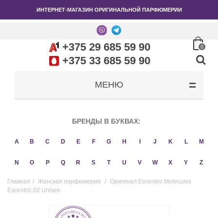
ИНТЕРНЕТ-МАГАЗИН ОРИГИНАЛЬНОЙ ПАРФЮМЕРИИ
+375 29 685 59 90
0
+375 33 685 59 90
МЕНЮ
БРЕНДЫ В БУКВАХ:
A
B
C
D
E
F
G
H
I
J
K
L
M
N
O
P
Q
R
S
T
U
V
W
X
Y
Z
Главная
/
Женская парфюмерия
/
Оригинал Escentric Molecules
Escentric 02 Unisex