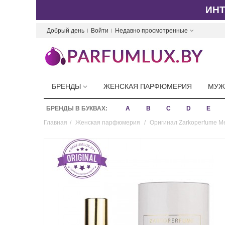
ИН
Добрый день
Войти
Недавно просмотренные
БРЕНДЫ
ЖЕНСКАЯ ПАРФЮМЕРИЯ
МУЖ
БРЕНДЫ В БУКВАХ:
A
B
C
D
E
Главная
/
Женская парфюмерия
/
Оригинал Zarkoperfume Me