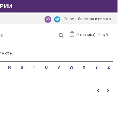
РИИ
О нас
Доставка и оплата
0
товар(ы)
-
0 руб.
ТАКТЫ
R
S
T
U
V
W
X
Y
Z