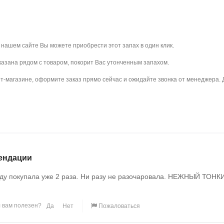
а нашем сайте Вы можете приобрести этот запах в один клик.
 указана рядом с товаром, покорит Вас утонченным запахом.
-магазине, оформите заказ прямо сейчас и ожидайте звонка от менеджера. До
ендации
оду покупала уже 2 раза. Ни разу не разочаровала. НЕЖНЫЙ ТО
 вам полезен?
Да
Нет
Пожаловаться