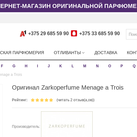
ТЕРНЕТ-МАГАЗИН ОРИГИНАЛЬНОЙ ПАРФЮМЕ
+375 29 685 59 90
+375 33 685 59 90
СКАЯ ПАРФЮМЕРИЯ
ОТЛИВАНТЫ
ДОСТАВКА
КОН
F
G
H
I
J
K
L
M
N
O
P
Q
nage a Trois
Оригинал Zarkoperfume Menage a Trois
Рейтинг:
(читать 2 отзыв(а,ов))
Производитель: