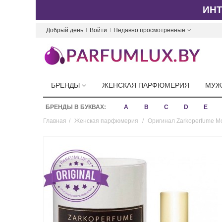
ИН
Добрый день
Войти
Недавно просмотренные
БРЕНДЫ
ЖЕНСКАЯ ПАРФЮМЕРИЯ
МУЖ
БРЕНДЫ В БУКВАХ:
A
B
C
D
E
Главная
/
Женская парфюмерия
/
Оригинал Zarkoperfume Mo