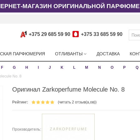
ТЕРНЕТ-МАГАЗИН ОРИГИНАЛЬНОЙ ПАРФЮМЕ
+375 29 685 59 90
+375 33 685 59 90
СКАЯ ПАРФЮМЕРИЯ
ОТЛИВАНТЫ
ДОСТАВКА
КОН
F
G
H
I
J
K
L
M
N
O
P
Q
lecule No. 8
Оригинал Zarkoperfume Molecule No. 8
Рейтинг:
(читать 2 отзыв(а,ов))
Производитель: