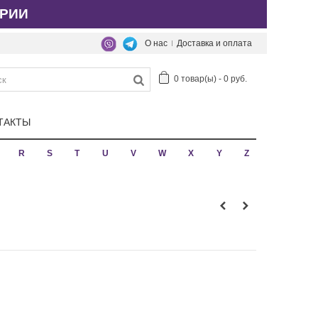
РИИ
О нас
Доставка и оплата
0
товар(ы)
-
0 руб.
ТАКТЫ
R
S
T
U
V
W
X
Y
Z