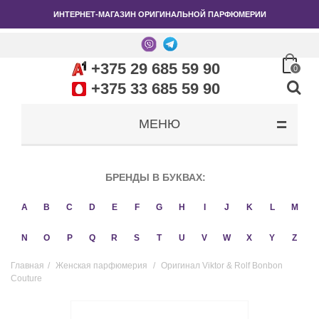
ИНТЕРНЕТ-МАГАЗИН ОРИГИНАЛЬНОЙ ПАРФЮМЕРИИ
+375 29 685 59 90
0
+375 33 685 59 90
МЕНЮ
БРЕНДЫ В БУКВАХ:
A
B
C
D
E
F
G
H
I
J
K
L
M
N
O
P
Q
R
S
T
U
V
W
X
Y
Z
Главная
/
Женская парфюмерия
/
Оригинал Viktor & Rolf Bonbon
Couture