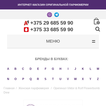
ИНТЕРНЕТ-МАГАЗИН ОРИГИНАЛЬНОЙ ПАРФЮМЕРИИ
+375 29 685 59 90
0
+375 33 685 59 90
МЕНЮ
БРЕНДЫ В БУКВАХ:
A
B
C
D
E
F
G
H
I
J
K
L
M
N
O
P
Q
R
S
T
U
V
W
X
Y
Z
Главная
/
Женская парфюмерия
/
Оригинал Viktor & Rolf Flowerbomb
Dew