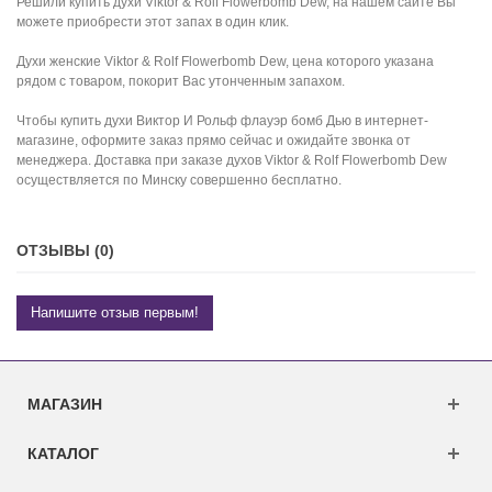
Решили купить духи Viktor & Rolf Flowerbomb Dew, на нашем сайте Вы
можете приобрести этот запах в один клик.
Духи женские Viktor & Rolf Flowerbomb Dew, цена которого указана
рядом с товаром, покорит Вас утонченным запахом.
Чтобы купить духи Виктор И Рольф флауэр бомб Дью в интернет-
магазине, оформите заказ прямо сейчас и ожидайте звонка от
менеджера. Доставка при заказе духов Viktor & Rolf Flowerbomb Dew
осуществляется по Минску совершенно бесплатно.
ОТЗЫВЫ (0)
Напишите отзыв первым!
МАГАЗИН
КАТАЛОГ