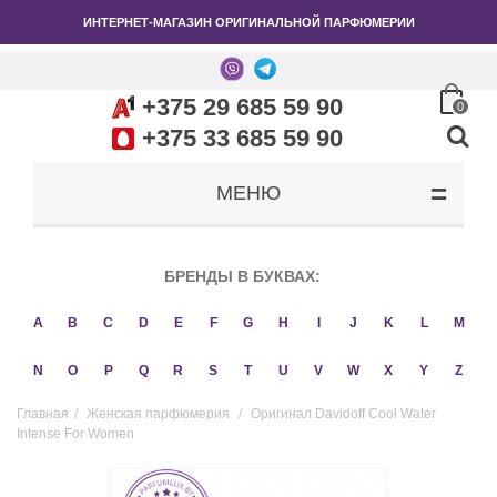
ИНТЕРНЕТ-МАГАЗИН ОРИГИНАЛЬНОЙ ПАРФЮМЕРИИ
+375 29 685 59 90
0
+375 33 685 59 90
МЕНЮ
БРЕНДЫ В БУКВАХ:
A
B
C
D
E
F
G
H
I
J
K
L
M
N
O
P
Q
R
S
T
U
V
W
X
Y
Z
Главная
/
Женская парфюмерия
/
Оригинал Davidoff Cool Water
Intense For Women