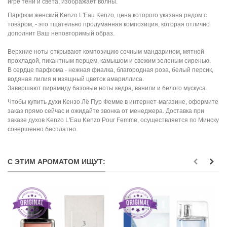
игре тени и света, изображает волны.
Парфюм женский
Kenzo L'Eau Kenzo
, цена
которого указана рядом с
товаром,
- это
тщательно продуманная композиция, которая отлично
дополнит Ваш неповторимый образ.
Верхние ноты открывают композицию сочным мандарином, мятной
прохладой, пикантным перцем, камышом и свежим зеленым сиренью.
В сердце парфюма - нежная фиалка, благородная роза, белый персик,
водяная лилия и изящный цветок амариллиса.
Завершают пирамиду базовые ноты кедра, ванили и белого мускуса.
Чтобы
к
упить духи Кензо Лё Пур Фемме
в интернет-магазине
,
оформите
заказ прямо сейчас и ожидайте звонка от менеджера. Доставка при
заказе духов
Kenzo L'Eau Kenzo Pour Femme
,
осуществляется по Минску
совершенно бесплатно.
С ЭТИМ АРОМАТОМ ИЩУТ: