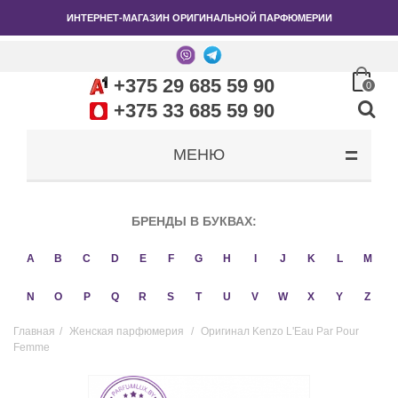
ИНТЕРНЕТ-МАГАЗИН ОРИГИНАЛЬНОЙ ПАРФЮМЕРИИ
+375 29 685 59 90
0
+375 33 685 59 90
МЕНЮ
БРЕНДЫ В БУКВАХ:
A
B
C
D
E
F
G
H
I
J
K
L
M
N
O
P
Q
R
S
T
U
V
W
X
Y
Z
Главная
/
Женская парфюмерия
/
Оригинал Kenzo L'Eau Par Pour
Femme