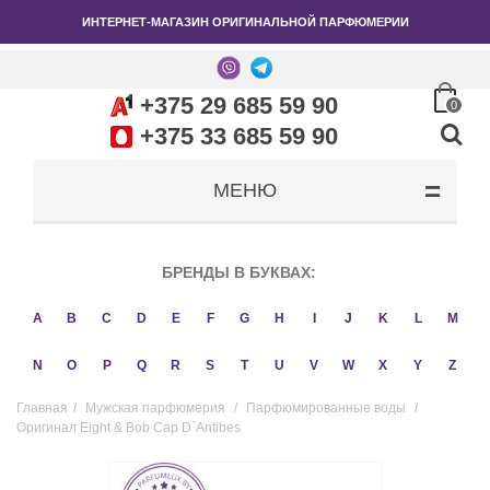
ИНТЕРНЕТ-МАГАЗИН ОРИГИНАЛЬНОЙ ПАРФЮМЕРИИ
+375 29 685 59 90
0
+375 33 685 59 90
МЕНЮ
БРЕНДЫ В БУКВАХ:
A
B
C
D
E
F
G
H
I
J
K
L
M
N
O
P
Q
R
S
T
U
V
W
X
Y
Z
Главная
/
Мужская парфюмерия
/
Парфюмированные воды
/
Оригинал Eight & Bob Cap D`Antibes