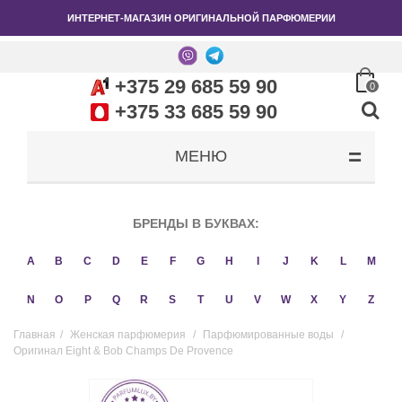
ИНТЕРНЕТ-МАГАЗИН ОРИГИНАЛЬНОЙ ПАРФЮМЕРИИ
+375 29 685 59 90
0
+375 33 685 59 90
МЕНЮ
БРЕНДЫ В БУКВАХ:
A
B
C
D
E
F
G
H
I
J
K
L
M
N
O
P
Q
R
S
T
U
V
W
X
Y
Z
Главная
/
Женская парфюмерия
/
Парфюмированные воды
/
Оригинал Eight & Bob Champs De Provence