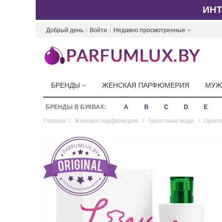
ИН
Добрый день
Войти
Недавно просмотренные
БРЕНДЫ
ЖЕНСКАЯ ПАРФЮМЕРИЯ
МУЖ
БРЕНДЫ В БУКВАХ:
A
B
C
D
E
Главная
/
Женская парфюмерия
/
Туалетные воды
/
Ориги