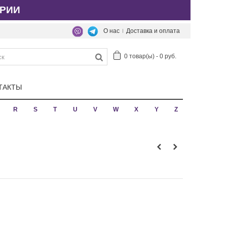
РИИ
О нас
Доставка и оплата
0
товар(ы)
-
0 руб.
ТАКТЫ
R
S
T
U
V
W
X
Y
Z