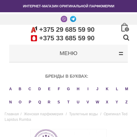
ИНТЕРНЕТ-МАГАЗИН ОРИГИНАЛЬНОЙ ПАРФЮМЕРИИ
+375 29 685 59 90
0
+375 33 685 59 90
МЕНЮ
БРЕНДЫ В БУКВАХ:
A
B
C
D
E
F
G
H
I
J
K
L
M
N
O
P
Q
R
S
T
U
V
W
X
Y
Z
Главная
/
Женская парфюмерия
/
Туалетные воды
/
Оригинал Ted
Lapidus Rumba