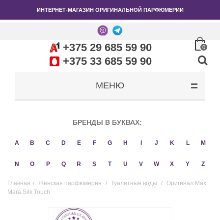
ИНТЕРНЕТ-МАГАЗИН ОРИГИНАЛЬНОЙ ПАРФЮМЕРИИ
+375 29 685 59 90
0
+375 33 685 59 90
МЕНЮ
БРЕНДЫ В БУКВАХ:
A
B
C
D
E
F
G
H
I
J
K
L
M
N
O
P
Q
R
S
T
U
V
W
X
Y
Z
Главная
/
Женская парфюмерия
/
Туалетные воды
/
Оригинал Max
Mara Silk Touch