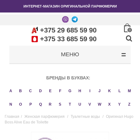
ИНТЕРНЕТ-МАГАЗИН ОРИГИНАЛЬНОЙ ПАРФЮМЕРИИ
+375 29 685 59 90
0
+375 33 685 59 90
МЕНЮ
БРЕНДЫ В БУКВАХ:
A
B
C
D
E
F
G
H
I
J
K
L
M
N
O
P
Q
R
S
T
U
V
W
X
Y
Z
Главная
/
Женская парфюмерия
/
Туалетные воды
/
Оригинал Hugo
Boss Alive Eau de Toilette