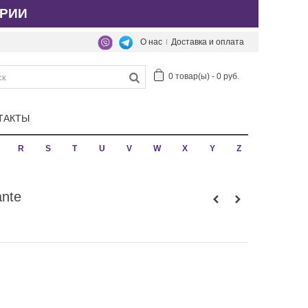
РИИ
О нас
Доставка и оплата
0
товар(ы)
-
0 руб.
ТАКТЫ
R
S
T
U
V
W
X
Y
Z
ante