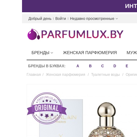
ИН
Добрый день
Войти
Недавно просмотренные
БРЕНДЫ
ЖЕНСКАЯ ПАРФЮМЕРИЯ
МУЖ
БРЕНДЫ В БУКВАХ:
A
B
C
D
E
Главная
/
Женская парфюмерия
/
Туалетные воды
/
Оригин