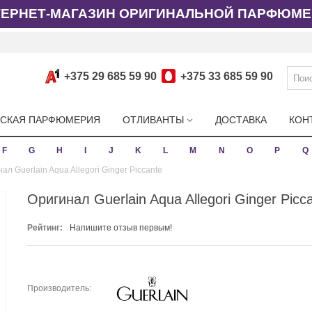
ТЕРНЕТ-МАГАЗИН ОРИГИНАЛЬНОЙ ПАРФЮМЕ
+375 29 685 59 90
+375 33 685 59 90
СКАЯ ПАРФЮМЕРИЯ
ОТЛИВАНТЫ
ДОСТАВКА
КОН
F
G
H
I
J
K
L
M
N
O
P
Q
ал Guerlain Aqua Allegori Ginger Piccante
Оригинал Guerlain Aqua Allegori Ginger Picc
Рейтинг:
Напишите отзыв первым!
Производитель: