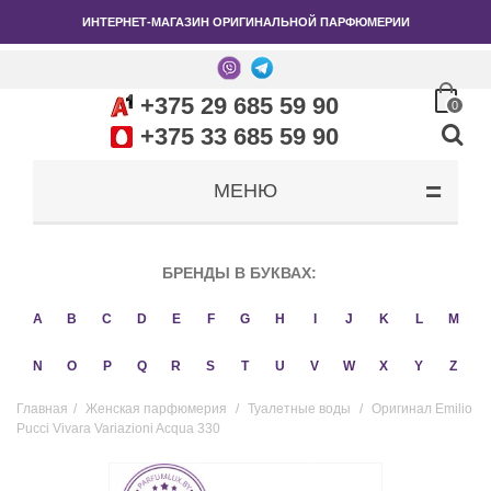
ИНТЕРНЕТ-МАГАЗИН ОРИГИНАЛЬНОЙ ПАРФЮМЕРИИ
+375 29 685 59 90
0
+375 33 685 59 90
МЕНЮ
БРЕНДЫ В БУКВАХ:
A
B
C
D
E
F
G
H
I
J
K
L
M
N
O
P
Q
R
S
T
U
V
W
X
Y
Z
Главная
/
Женская парфюмерия
/
Туалетные воды
/
Оригинал Emilio
Pucci Vivara Variazioni Acqua 330