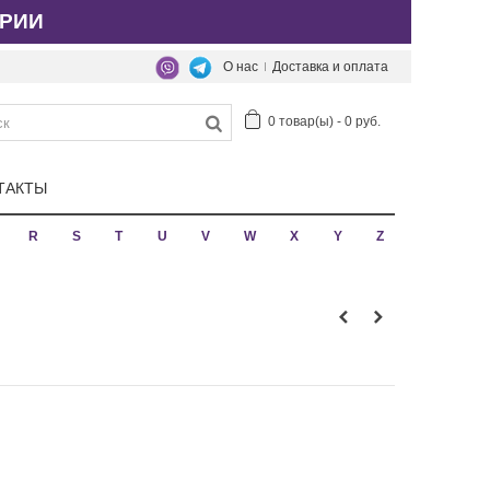
РИИ
О нас
Доставка и оплата
0
товар(ы)
-
0 руб.
ТАКТЫ
R
S
T
U
V
W
X
Y
Z