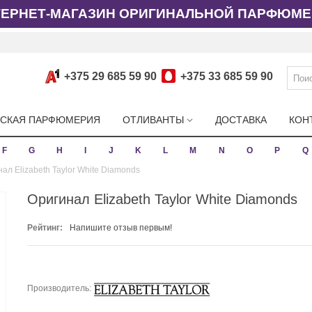
ТЕРНЕТ-МАГАЗИН ОРИГИНАЛЬНОЙ ПАРФЮМЕ
+375 29 685 59 90
+375 33 685 59 90
СКАЯ ПАРФЮМЕРИЯ
ОТЛИВАНТЫ
ДОСТАВКА
КОН
F
G
H
I
J
K
L
M
N
O
P
Q
ал Elizabeth Taylor White Diamonds
Оригинал Elizabeth Taylor White Diamonds
Рейтинг:
Напишите отзыв первым!
Производитель: