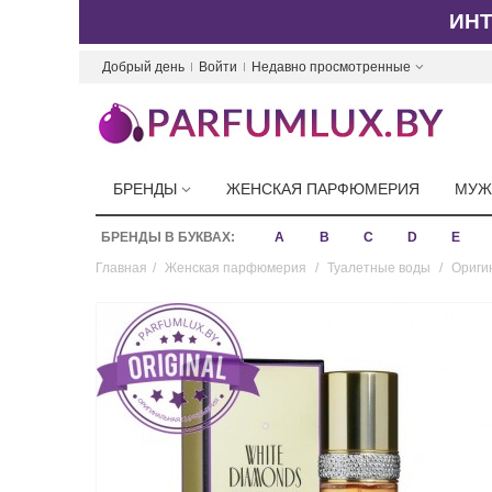
ИН
Добрый день
Войти
Недавно просмотренные
БРЕНДЫ
ЖЕНСКАЯ ПАРФЮМЕРИЯ
МУЖ
БРЕНДЫ В БУКВАХ:
A
B
C
D
E
Главная
/
Женская парфюмерия
/
Туалетные воды
/
Оригин