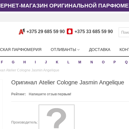
ТЕРНЕТ-МАГАЗИН ОРИГИНАЛЬНОЙ ПАРФЮМЕ
+375 29 685 59 90
+375 33 685 59 90
СКАЯ ПАРФЮМЕРИЯ
ОТЛИВАНТЫ
ДОСТАВКА
КОН
F
G
H
I
J
K
L
M
N
O
P
Q
ал Atelier Cologne Jasmin Angelique
Оригинал Atelier Cologne Jasmin Angelique
Рейтинг:
Напишите отзыв первым!
Производитель: