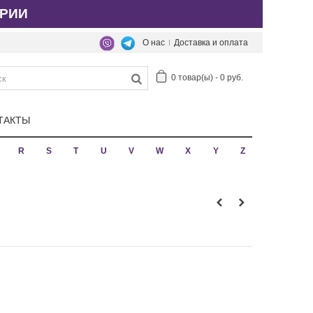
РИИ
О нас
Доставка и оплата
0
товар(ы)
-
0 руб.
ТАКТЫ
R
S
T
U
V
W
X
Y
Z