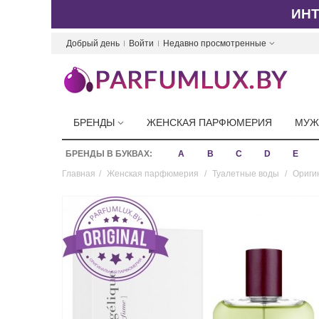
ИН
Добрый день
Войти
Недавно просмотренные
БРЕНДЫ
ЖЕНСКАЯ ПАРФЮМЕРИЯ
МУЖ
БРЕНДЫ В БУКВАХ:
A
B
C
D
E
Главная
/
Женская парфюмерия
/
Туалетные воды
/
Оригин