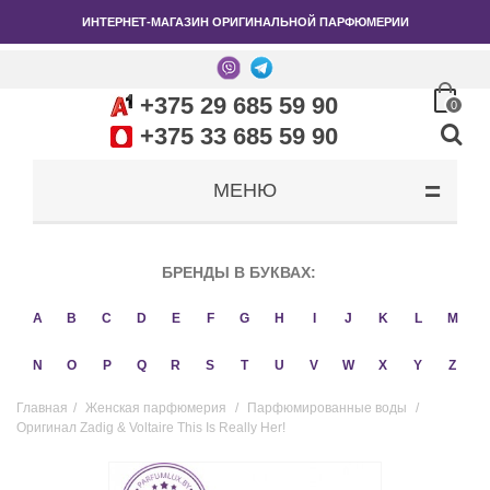
ИНТЕРНЕТ-МАГАЗИН ОРИГИНАЛЬНОЙ ПАРФЮМЕРИИ
+375 29 685 59 90
0
+375 33 685 59 90
МЕНЮ
БРЕНДЫ В БУКВАХ:
A
B
C
D
E
F
G
H
I
J
K
L
M
N
O
P
Q
R
S
T
U
V
W
X
Y
Z
Главная
/
Женская парфюмерия
/
Парфюмированные воды
/
Оригинал Zadig & Voltaire This Is Really Her!