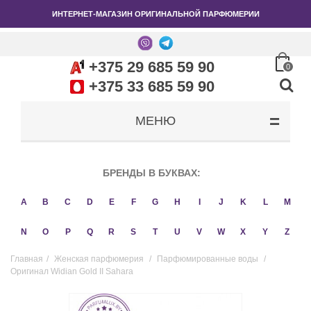
ИНТЕРНЕТ-МАГАЗИН ОРИГИНАЛЬНОЙ ПАРФЮМЕРИИ
+375 29 685 59 90
0
+375 33 685 59 90
МЕНЮ
БРЕНДЫ В БУКВАХ:
A
B
C
D
E
F
G
H
I
J
K
L
M
N
O
P
Q
R
S
T
U
V
W
X
Y
Z
Главная
/
Женская парфюмерия
/
Парфюмированные воды
/
Оригинал Widian Gold II Sahara