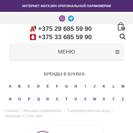
ИНТЕРНЕТ-МАГАЗИН ОРИГИНАЛЬНОЙ ПАРФЮМЕРИИ
+375 29 685 59 90
0
+375 33 685 59 90
МЕНЮ
БРЕНДЫ В БУКВАХ:
A
B
C
D
E
F
G
H
I
J
K
L
M
N
O
P
Q
R
S
T
U
V
W
X
Y
Z
Главная
/
Женская парфюмерия
/
Парфюмированные воды
/
Оригинал V Canto Alibi