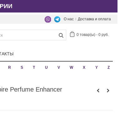
РИИ
О нас
Доставка и оплата
0
товар(ы)
-
0 руб.
ТАКТЫ
R
S
T
U
V
W
X
Y
Z
oire Perfume Enhancer