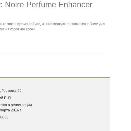
c Noire Perfume Enhancer
те заказ прямо сейчас, и наш менеджер свяжется с Вами для
уси в короткие сроки!
. Г
ромова, 26
й Е. П.
ство о регистрации
марта 2016 г.
18033