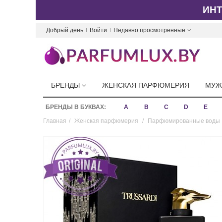
ИН
Добрый день
Войти
Недавно просмотренные
БРЕНДЫ
ЖЕНСКАЯ ПАРФЮМЕРИЯ
МУЖ
БРЕНДЫ В БУКВАХ:
A
B
C
D
E
Главная
/
Женская парфюмерия
/
Парфюмированные воды