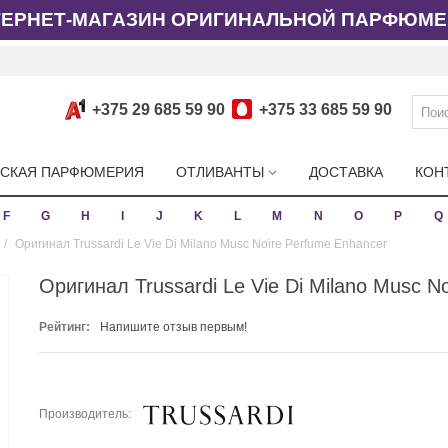
ТЕРНЕТ-МАГАЗИН ОРИГИНАЛЬНОЙ ПАРФЮМЕ
+375 29 685 59 90
+375 33 685 59 90
СКАЯ ПАРФЮМЕРИЯ
ОТЛИВАНТЫ
ДОСТАВКА
КОН
F
G
H
I
J
K
L
M
N
O
P
Q
/
Оригинал Trussardi Le Vie Di Milano Musc Noire Perfume Enhancer
Оригинал Trussardi Le Vie Di Milano Musc N
Рейтинг:
Напишите отзыв первым!
Производитель: